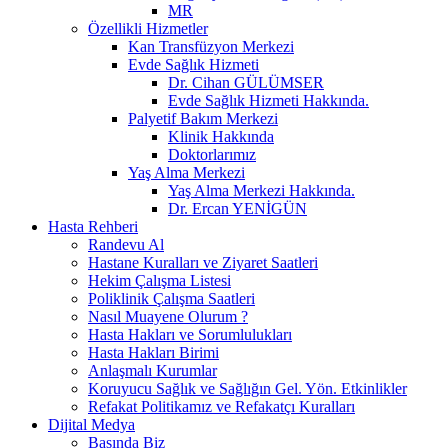
MR
Özellikli Hizmetler
Kan Transfüzyon Merkezi
Evde Sağlık Hizmeti
Dr. Cihan GÜLÜMSER
Evde Sağlık Hizmeti Hakkında.
Palyetif Bakım Merkezi
Klinik Hakkında
Doktorlarımız
Yaş Alma Merkezi
Yaş Alma Merkezi Hakkında.
Dr. Ercan YENİGÜN
Hasta Rehberi
Randevu Al
Hastane Kuralları ve Ziyaret Saatleri
Hekim Çalışma Listesi
Poliklinik Çalışma Saatleri
Nasıl Muayene Olurum ?
Hasta Hakları ve Sorumlulukları
Hasta Hakları Birimi
Anlaşmalı Kurumlar
Koruyucu Sağlık ve Sağlığın Gel. Yön. Etkinlikler
Refakat Politikamız ve Refakatçı Kuralları
Dijital Medya
Basında Biz