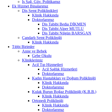
İş Sağ. Güv. Politikamız
Ek Hizmet Binalarımız
Diş Semt Poliklinikleri
Klinik Hakkında
Doktorlarımız
Diş Tabibi Bedia DİKMEN
Diş Tabibi Alper MUTLU
Diş Tabibi Nilgün BARSGAN
Çandarlı Semt Polikliniği
Klinik Hakkında
Tıbbi Birimler
Anne ve Bebek
Gebe Okulu
Kliniklerimiz
Acil Tıp Hizmetleri
Acil Sağlık Hizmetleri
Doktorlarımız
Kadın Hastalıkları ve Doğum Polikliniği
Klinik Hakkında
Doktorlarımız
Kulak Burun Boğaz Polikliniği (K.B.B.)
Klinik Hakkında
Ortopedi Polikliniği
Klinik Hakkında
Doktorlarımız