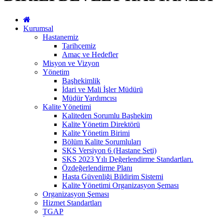
Kurumsal
Hastanemiz
Tarihçemiz
Amaç ve Hedefler
Misyon ve Vizyon
Yönetim
Başhekimlik
İdari ve Mali İşler Müdürü
Müdür Yardımcısı
Kalite Yönetimi
Kaliteden Sorumlu Başhekim
Kalite Yönetim Direktörü
Kalite Yönetim Birimi
Bölüm Kalite Sorumluları
SKS Versiyon 6 (Hastane Seti)
SKS 2023 Yılı Değerlendirme Standartları.
Özdeğerlendirme Planı
Hasta Güvenliği Bildirim Sistemi
Kalite Yönetimi Organizasyon Şeması
Organizasyon Şeması
Hizmet Standartları
TGAP