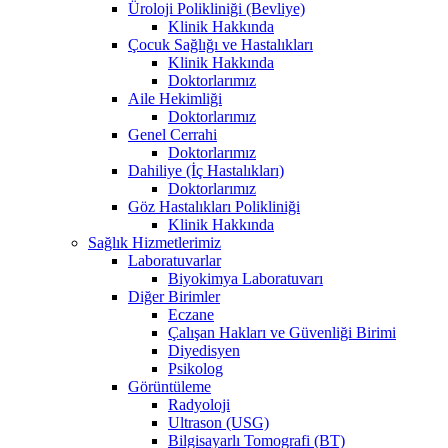
Üroloji Polikliniği (Bevliye)
Klinik Hakkında
Çocuk Sağlığı ve Hastalıkları
Klinik Hakkında
Doktorlarımız
Aile Hekimliği
Doktorlarımız
Genel Cerrahi
Doktorlarımız
Dahiliye (İç Hastalıkları)
Doktorlarımız
Göz Hastalıkları Polikliniği
Klinik Hakkında
Sağlık Hizmetlerimiz
Laboratuvarlar
Biyokimya Laboratuvarı
Diğer Birimler
Eczane
Çalışan Hakları ve Güvenliği Birimi
Diyedisyen
Psikolog
Görüntüleme
Radyoloji
Ultrason (USG)
Bilgisayarlı Tomografi (BT)